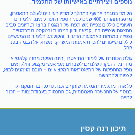
נוספים ויצירתיים באישיותו של התלמיד.
הלומד במגמה ייחשף במהלך לימודיו העיוניים לעולם התאטרון,
מרגע התהוותו 400 שנים לפני הספירה ועד לימינו. הלימודים
העיוניים כוללים צפייה משותפת של המגמה בהצגות, דיונים סביב
ההצגות שצפינו בהן, קריאה ודיון במחזות ובטקסטים דרמטיים
וצפייה במחזות באמצעות הדי.וי.די והקולנוע. הלימודים המעשיים
כוללים שיעורים להכרת אמנות המשחק, ומשחק על הבמה בפני
קהל.
גולת הכותרת של לימודי התיאטרון, הינה הפקת מחזה קלאסי או
מודרני. ההפקות שלנו זכו לשבחים מפי אנשי מקצוע, וחלקן אינו
נופל מההפקות של התיאטראות המקצועיים – הנכם מוזמנים לבוא,
לצפות ולהתרשם.
כל אחד מתלמידי המגמה שותף בהכנת סרט, דבר המקנה לו,
בנוסף על ההכשרה האמנותית, גם התנסות בעבודת צוות – הכנה
לחיים.
תיכון רנה קסין